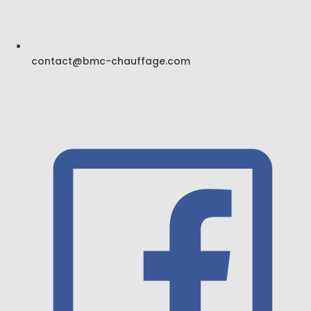
contact@bmc-chauffage.com
DEVIS GRATUIT
TÉLÉPHONE
7 62 56 93 69