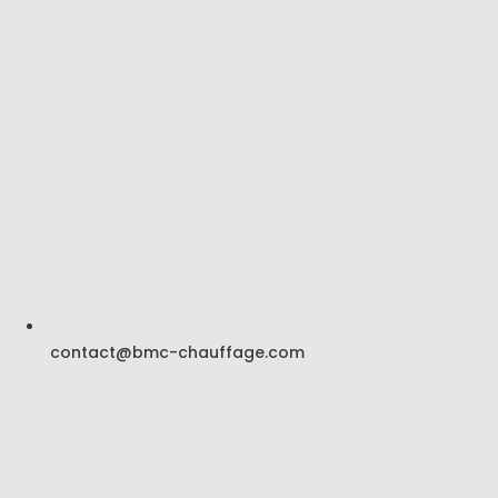
contact@bmc-chauffage.com