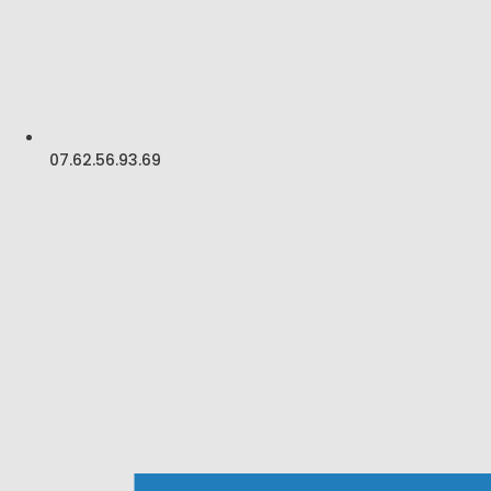
07.62.56.93.69
-
-
admin5645
1 avril 2019
7h45
Lorem ipsum
Lorem ipsum dolor sit amet, consectetur adipiscing elit, sed do
eiusmod tempor incididunt ut labore et dolore magna aliqua. Ut