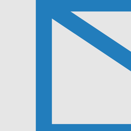
enim ad minim veniam, quis[…]
-
-
admin5645
1 avril 2019
7h45