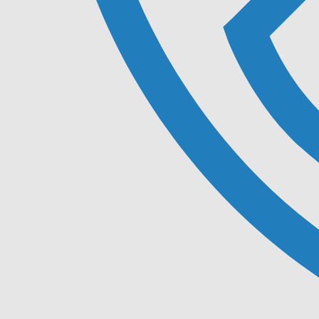
-
-
admin5645
1 avril 2019
7h46
Lorem ipsum
Lorem ipsum dolor sit amet, consectetur adipiscing elit, sed do
eiusmod tempor incididunt ut labore et dolore magna aliqua. Ut
enim ad minim veniam, quis[…]