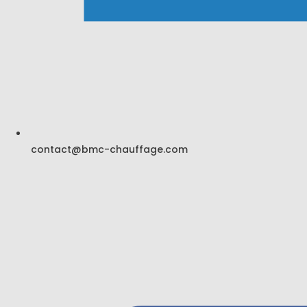
Lorem Ipsum
Lorem ipsum dolor sit amet, consectetur adipiscing elit, sed do
eiusmod tempor incididunt ut labore et dolore magna aliqua. Ut
enim ad minim veniam, quis[…]
contact@bmc-chauffage.com
Plomberie & Chauffage