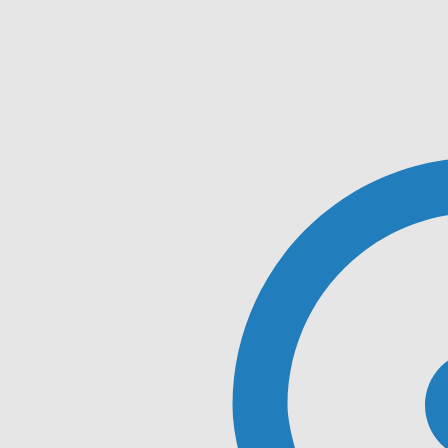
Plomberie & Chauffage
Accueil
Plomberie
Chauffage et Climatisation
Salle de bain
Contact