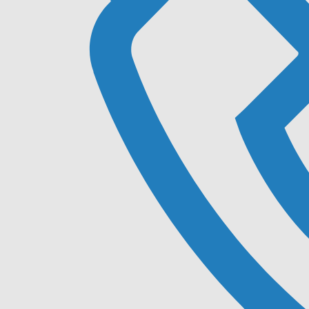
-
-
admin5645
8 décembre 2024
18h52
Bonjour tout le monde !
Bienvenue sur WordPress. Ceci est votre premier article. Modifi