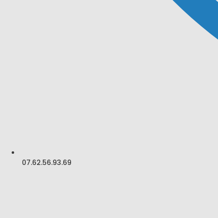
Plomberie & Chauffage
9 rue des vignes, 21560 Arc-sur-Tille
Réalisations
07.62.56.93.69
Installation/Entretien et dépannage Chaudière
Installation/Entretien Chauffe-eau